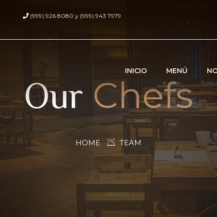
(999) 926 8080 y (999) 943 7979
INICIO
MENÚ
N
Chefs
Our
HOME
TEAM