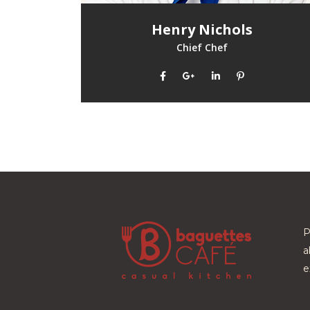
Henry Nichols
Chief Chef
P
a
e